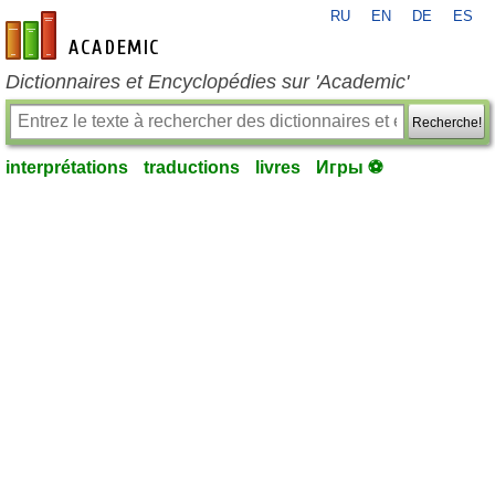
RU
EN
DE
ES
fr-academic.com
Dictionnaires et Encyclopédies sur 'Academic'
Recherche!
interprétations
traductions
livres
Игры ⚽