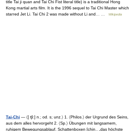
title Tai ji quan and Tai Chi Fist literal title) is a traditional Hong
Kong martial arts film. It is the 1996 sequel to Tai Chi Master which
starred Jet Li. Tai Chi 2 was made without Li and… …
Wikipedia
Tai-Chi
— 〈[ tʃi:] n.; od. s; unz.〉 1. 〈Philos.〉 der Urgrund des Seins,
aus dem alles hervorgeht 2. 〈Sp.〉 Übungen mit langsamem,
ruhigem Bewegungsablauf, Schattenboxen [chin., „das höchste