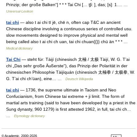
Prinzip; der große Balken“] * * * Tai Chi [… t̮ʃi: ], das; [s]: 1.… …
Universal-Lexikon
tai chi
— also t ai chi tī jē, chē n, often cap T&C an ancient
Chinese discipline involving a continuous series of controlled usu.
slow movements designed to improve physical and mental well
being called also t ai chi ch uan, tai chi chuan{{}} chü än * * * …
Medical dictionary
Tai Chi
— steht für: Tàijí (chinesisch 太極 / 太极 Tàijí, W. G. T’ai
chi „Das sehr große Äußerste“), das Prinzip der Polarität in der
chinesischen Philosophie Tàijíquán (chinesisch 太極拳 / 太极拳, W.
G. T’ai chi ch’üan), eine… …
Deutsch Wikipedia
tai chi
— 1736, the supreme ultimate in Taoism and Neo
Confucianism, from Chinese tai extreme + ji limit. The form of
martial arts training (said to have been developed by a priest in the
Sung dynasty, 960 1279) is first attested 1962, in full, tai chi ch…
…
Etymology dictionary
© Academic, 2000-2026