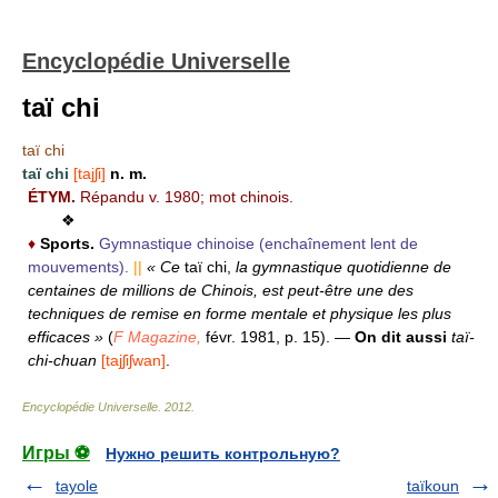
Encyclopédie Universelle
taï chi
taï chi
taï chi
[tajʃi]
n. m.
ÉTYM.
Répandu v. 1980; mot chinois.
❖
♦
Sports.
Gymnastique chinoise (enchaînement lent de
mouvements).
||
« Ce
taï chi,
la gymnastique quotidienne de
centaines de millions de Chinois, est peut-être une des
techniques de remise en forme mentale et physique les plus
efficaces »
(
F Magazine,
févr. 1981, p. 15).
—
On dit aussi
taï-
chi-chuan
[tajʃiʃwan]
.
Encyclopédie Universelle
.
2012
.
Игры ⚽
Нужно решить контрольную?
tayole
taïkoun